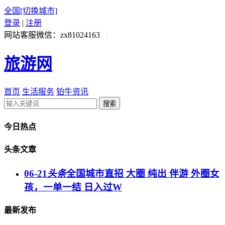
全国
[切换城市]
登录
|
注册
网站客服微信：zx81024163
|
旅游网
首页
生活服务
铂牛资讯
搜索
今日热点
头条文章
06-21
头条
全国城市直招 大圈 纯出 伴游 外圈女
孩，一单一结 日入过W
最新发布