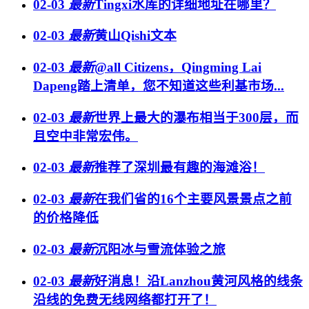
02-03
最新
Tingxi水库的详细地址在哪里？
02-03
最新
黄山Qishi文本
02-03
最新
@all Citizens，Qingming Lai
Dapeng踏上清单，您不知道这些利基市场...
02-03
最新
世界上最大的瀑布相当于300层，而
且空中非常宏伟。
02-03
最新
推荐了深圳最有趣的海滩浴！
02-03
最新
在我们省的16个主要风景景点之前
的价格降低
02-03
最新
沉阳冰与雪流体验之旅
02-03
最新
好消息！沿Lanzhou黄河风格的线条
沿线的免费无线网络都打开了！