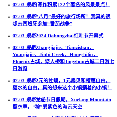
02-03
最新
[写作积累] 22个著名的风景景点！
02-03
最新
“八月”最好的旅行场所！我真的很
想去西班牙参加“番茄战争”
02-03
最新
2024 Dahongzhai红叶节开幕式
02-03
最新
Zhangjiajie，Tianzishan，
Yuanjiajie，Jinbi Creek，Hongshilin，
Phoenix古城，矮人桥和Jingzhou古城二日游七
日游览
02-03
最新
2元的牡蛎，1元扇贝和榴莲自由，
糖水的自由，真的想来这个小镇躺着的小镇！
02-03
最新
龙船节日假期，Xuelang Mountain
薰衣草，“粽”爱紫色的海云天空