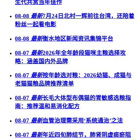
生代共赏当年佳作
08-08
最新
7月24日北村一辉前往台湾，还陪着
粉丝一起看电影
08-08
最新
衡水地区新闻资讯集锦平台
08-07
最新
2026年全年龄段猫咪主粮选择攻
略：涵盖国内外品牌
08-07
最新
按年龄选对粮：2026幼猫、成猫与
老猫猫粮品牌推荐清单
08-07
最新
长毛大体型布偶猫的胃敏感选粮指
南：推荐温和易消化配方
08-07
最新
血管治理需采用‘系统通治’之法
08-07
最新
年近四旬肺结节，肺肾阴虚痰瘀阻