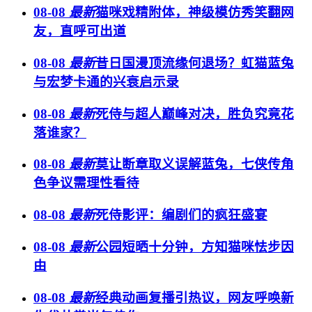
08-08
最新
猫咪戏精附体，神级模仿秀笑翻网
友，直呼可出道
08-08
最新
昔日国漫顶流缘何退场？虹猫蓝兔
与宏梦卡通的兴衰启示录
08-08
最新
死侍与超人巅峰对决，胜负究竟花
落谁家？
08-08
最新
莫让断章取义误解蓝兔，七侠传角
色争议需理性看待
08-08
最新
死侍影评：编剧们的疯狂盛宴
08-08
最新
公园短晒十分钟，方知猫咪怯步因
由
08-08
最新
经典动画复播引热议，网友呼唤新