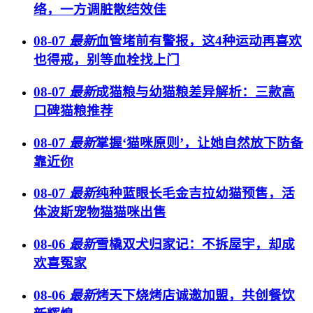
络，一方调脏散结效佳
08-07
最新
血管堵前有警报，这4种运动再喜欢
也得戒，别等血栓找上门
08-07
最新
成猫粮与幼猫粮差异解析：三款高
口碑猫粮推荐
08-07
最新
掌握‘猫咪原则’，让她自然放下防备
靠近你
08-07
最新
纯种蓝眼长毛金吉拉幼猫预售，活
体波斯宠物猫猫咪出售
08-06
最新
雪橇双犬归家记：不拆屋宇，却成
欢喜冤家
08-06
最新
烤天下烧烤店诚邀加盟，共创餐饮