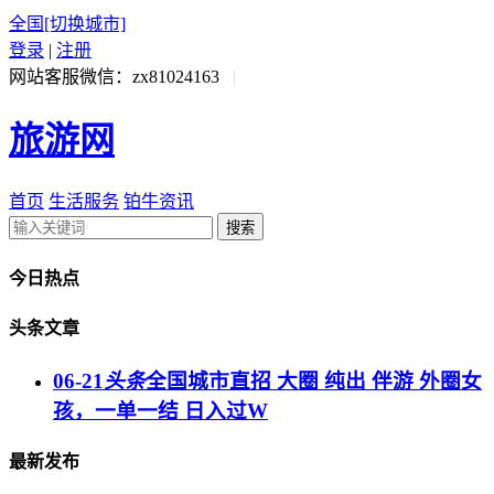
全国
[切换城市]
登录
|
注册
网站客服微信：zx81024163
|
旅游网
首页
生活服务
铂牛资讯
搜索
今日热点
头条文章
06-21
头条
全国城市直招 大圈 纯出 伴游 外圈女
孩，一单一结 日入过W
最新发布