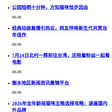
公园短晒十分钟，方知猫咪怯步因由
08-08
经典动画复播引热议，网友呼唤新生代共赏当
年佳作
08-08
7月24日北村一辉前往台湾，还陪着粉丝一起看
电影
08-08
衡水地区新闻资讯集锦平台
08-08
2026年全年龄段猫咪主粮选择攻略：涵盖国内
外品牌