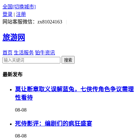
全国
[切换城市]
登录
|
注册
网站客服微信：zx81024163
|
旅游网
首页
生活服务
铂牛资讯
搜索
最新发布
莫让断章取义误解蓝兔，七侠传角色争议需理
性看待
08-08
死侍影评：编剧们的疯狂盛宴
08-08