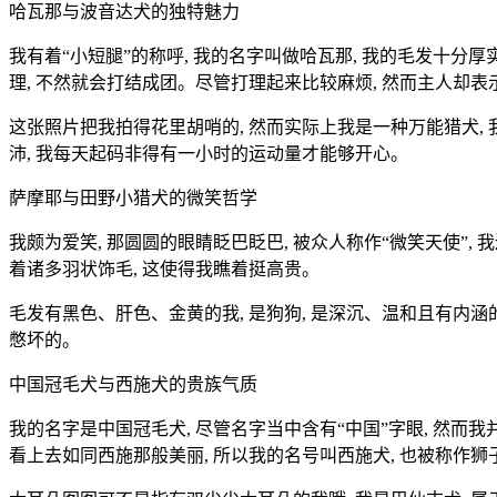
哈瓦那与波音达犬的独特魅力
我有着“小短腿”的称呼, 我的名字叫做哈瓦那, 我的毛发十分厚
理, 不然就会打结成团。尽管打理起来比较麻烦, 然而主人却
这张照片把我拍得花里胡哨的, 然而实际上我是一种万能猎犬,
沛, 我每天起码非得有一小时的运动量才能够开心。
萨摩耶与田野小猎犬的微笑哲学
我颇为爱笑, 那圆圆的眼睛眨巴眨巴, 被众人称作“微笑天使”,
着诸多羽状饰毛, 这使得我瞧着挺高贵。
毛发有黑色、肝色、金黄的我, 是狗狗, 是深沉、温和且有内涵的
憋坏的。
中国冠毛犬与西施犬的贵族气质
我的名字是中国冠毛犬, 尽管名字当中含有“中国”字眼, 然而
看上去如同西施那般美丽, 所以我的名号叫西施犬, 也被称作狮