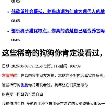
08-05
低欲望社会蔓延，养猫热潮为何成为现代人的精
08-05
剖析狮子猫优缺点，你真的清楚自己适合养它吗
08-05
这些稀奇的狗狗你肯定没看过
日期: 2026-06-08 09:12:58
|
浏览: 117
|
编号: 106739
友情提醒：
信息内容由网友发布，本站并不对内容真实性负责
这些稀奇的
狗狗
你肯定没看过，狗年让它们来治愈你
约克夏与巴哥的可爱自白
我称作约克夏, 身形仅比楼下被叫做吉娃娃的犬类略微大那么一