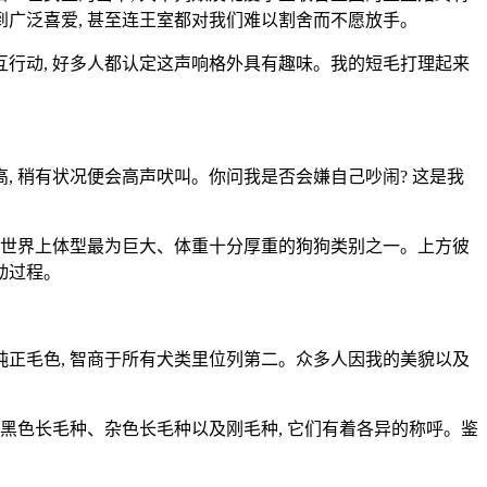
到广泛喜爱, 甚至连王室都对我们难以割舍而不愿放手。
交互行动, 好多人都认定这声响格外具有趣味。我的短毛打理起来
高, 稍有状况便会高声吠叫。你问我是否会嫌自己吵闹? 这是我
属于世界上体型最为巨大、体重十分厚重的狗狗类别之一。上方彼
动过程。
等纯正毛色, 智商于所有犬类里位列第二。众多人因我的美貌以及
、黑色长毛种、杂色长毛种以及刚毛种, 它们有着各异的称呼。鉴