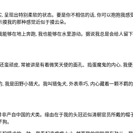
实, 呈现出特别柔软的状态。要是你不相信的话, 你可以抱抱我感受
表示摸我的那种感觉近似于摸云朵。
 我能够在地上奔跑, 我也能够在水里游动。据说我总是会给人留
 我还蛮顽皮, 常被讲是有着微笑天使的面孔、捣蛋魔鬼的内心, 我
, 我是田野小猎犬。我叫猎兔犬, 外表乖巧, 内心藏着一颗不羁的
我并非产自中国的犬类。缘由在于我的头冠近似清朝官员所戴的帽子
子狗。