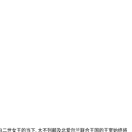
白二世女王的当下, 大不列颠及北爱尔兰联合王国的王室始终将