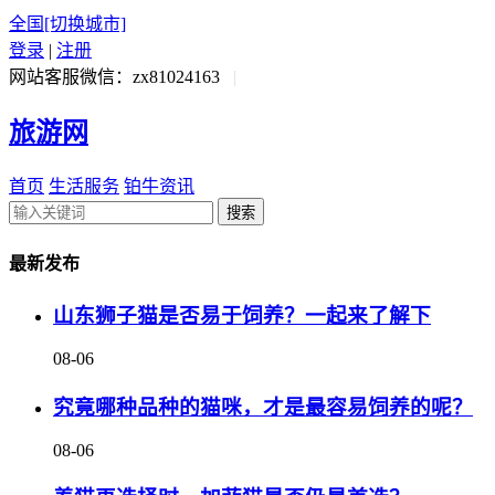
全国
[切换城市]
登录
|
注册
网站客服微信：zx81024163
|
旅游网
首页
生活服务
铂牛资讯
搜索
最新发布
山东狮子猫是否易于饲养？一起来了解下
08-06
究竟哪种品种的猫咪，才是最容易饲养的呢？
08-06