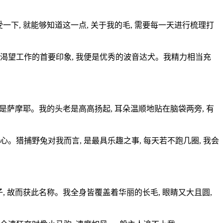
一下, 就能够知道这一点, 关于我的毛, 需要每一天进行梳理打
下渴望工作的首要印象, 我便是优秀的波音达犬。我精力相当充
便是萨摩耶。我的头老是高高扬起, 耳朵温顺地贴在脑袋两旁, 有
心。猎捕野兔对我而言, 是最具乐趣之事, 每天若不跑几圈, 我会
, 故而获此名称。我全身皆覆盖着华丽的长毛, 眼睛又大且圆,