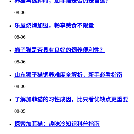
养猫再选择时，加菲猫是否仍是首选？
08-06
乐屋烧烤加盟，畅享美食不限量
08-06
狮子猫是否具有良好的饲养便利性？
08-06
山东狮子猫饲养难度全解析，新手必看指南
08-06
了解加菲猫的习性成因，比只看优缺点更重要
08-05
探索加菲猫：趣味冷知识科普指南