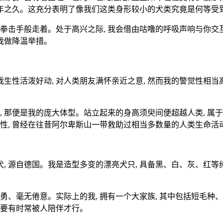
0多年之久。这充分表明了像我们这类身形较小的犬类究竟是何等受
如个拳击手般走着。处于高兴之际, 我会借由咕噜的呼吸声响与你
给我做降温举措。
我生性活泼好动, 对人类朋友满怀亲近之意, 然而我的警觉性相当
, 那便是我的庞大体型。站立起来的身高须臾间便超越人类, 
心性, 曾经在往昔阿尔卑斯山一带救助过相当多数量的人类生命活
犬, 源自德国。我是造型多变的漂亮犬只, 具备黑、白、灰、红
勇、毫无倦意。实际上的我, 拥有一个大家族, 其中包括短毛种
, 要有时常被人陪伴才行。