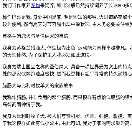
我们当作家养
宠物
来饲养, 如此这般已然持续饲养了长达80
称作巴哥是我, 身处中国是家, 毛是短短的那种, 迈进道路宛
较为便利, 然而夏天时节容易出现中暑状况, 主人务必要关注
苏格兰猎鹿犬与圣伯纳犬的自信
我身为苏格兰猎鹿犬, 体型极为出色, 运动能力同样卓越非凡。
的天性使然, 为了保护主人我必须如此这般。
我身为瑞士国宝之称的圣伯纳犬, 具备一项世界最为突出的特点
处的那家伙奔跑速度极快, 然而我更拥有超乎寻常的持久耐烦
腊肠犬与比利时牧羊犬的家族故事
我称作腊肠, 并非食用的那个腊肠, 而是模样有点恰似腊肠的猎
高智商而钟情于我。
我身为比利时牧羊犬, 被人们夸赞机灵、优雅、强健、敏捷、英
于我这模样如此有似小公主, 由此可知, 我对于家的需求颇为高