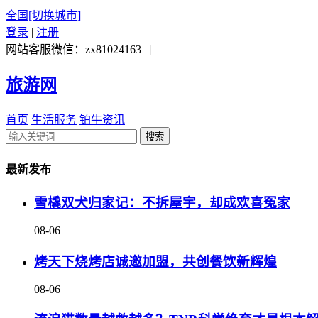
全国
[切换城市]
登录
|
注册
网站客服微信：zx81024163
|
旅游网
首页
生活服务
铂牛资讯
搜索
最新发布
雪橇双犬归家记：不拆屋宇，却成欢喜冤家
08-06
烤天下烧烤店诚邀加盟，共创餐饮新辉煌
08-06