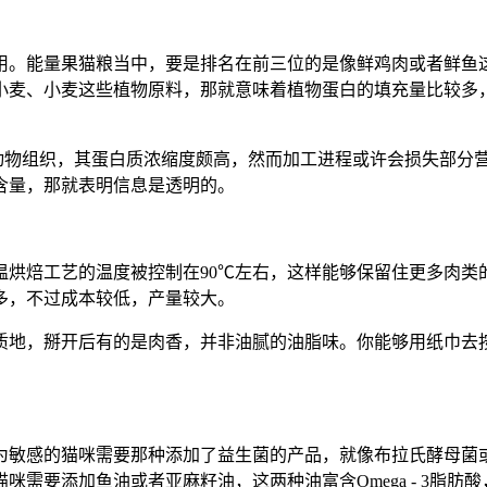
用。能量果猫粮当中，要是排名在前三位的是像鲜鸡肉或者鲜鱼
小麦、小麦这些植物原料，那就意味着植物蛋白的填充量比较多
的动物组织，其蛋白质浓缩度颇高，然而加工进程或许会损失部分
含量，那就表明信息是透明的。
温烘焙工艺的温度被控制在90℃左右，这样能够保留住更多肉类
多，不过成本较低，产量较大。
质地，掰开后有的是肉香，并非油腻的油脂味。你能够用纸巾去
为敏感的猫咪需要那种添加了益生菌的产品，就像布拉氏酵母菌
需要添加鱼油或者亚麻籽油，这两种油富含Omega - 3脂肪