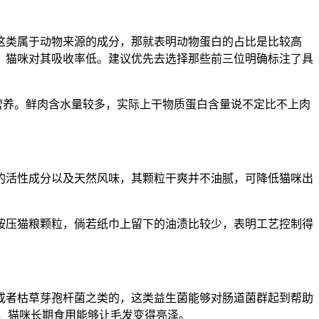
这类属于动物来源的成分，那就表明动物蛋白的占比是比较高
，猫咪对其吸收率低。建议优先去选择那些前三位明确标注了具
营养。鲜肉含水量较多，实际上干物质蛋白含量说不定比不上肉
的活性成分以及天然风味，其颗粒干爽并不油腻，可降低猫咪出
按压猫粮颗粒，倘若纸巾上留下的油渍比较少，表明工艺控制得
或者枯草芽孢杆菌之类的，这类益生菌能够对肠道菌群起到帮助
酸，猫咪长期食用能够让毛发变得亮泽。