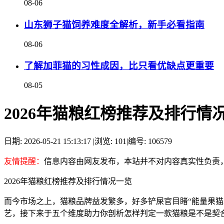
08-06
山东狮子猫饲养难度全解析，新手必看指南
08-06
了解加菲猫的习性成因，比只看优缺点更重要
08-05
2026年猫粮红榜推荐及排行情
日期: 2026-05-21 15:13:17
|
浏览: 101
|
编号: 106579
友情提醒：
信息内容由网友发布，本站并不对内容真实性负责
2026年猫粮红榜推荐及排行情况一览
而今市场之上，猫粮品牌益发繁多，好多铲屎官目睹“能量果
艺，接下来于五个维度助力你剖析怎样判定一款猫粮是不是契