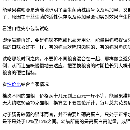
能量果猫粮要是清晰地标明了益生菌菌株编号以及添加量，又
了，原因在于益生菌的活性保存以及添加量会切实对效果产生
看适口性先小包装试吃
即便猫粮再好，要是猫咪不吃那也毫无用处。能量果猫粮提议
猫的口味喜好不一样，有的猫喜欢吃鸡肉味的，有的猫对鱼肉
试吃那段时间之内，不要将不同粮食混合在一起、那样做会避
例，从而让猫咪慢慢地去适应。把更换粮食的时期拉长到大概
粮食的硬性指标。
看
性价比
结合自家情况
档次不同的猫粮，价格从十几元到上百元一斤不等，能量果猫粮
天大约吃50至70克猫粮，换算之下要是论斤计，每月总共花
对于肠胃较弱的猫咪而言，并不需要堆砌高蛋白，只处于正常
是不是处于12%至15%之间。幼猫所需的是高蛋白高能量，