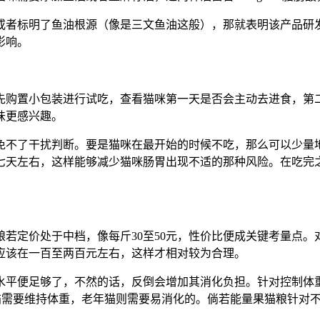
或者标明了鱼油根源（像是三文鱼油这般），那就表明该产品研发
影响。
先购置小包装进行试吃，查看猫咪第一天是否会主动去进食，第
味更感兴趣。
免不了干扰判断。要是猫咪在最开始的时候不吃，那么可以少量
七天左右，这样能够减少猫咪肠胃出现不适的那种风险。在吃完
若定价处于中档，像每斤30至50元，性价比便成关键考量点
费应该在一百至两百元左右，这样才相对较为合理。
水平便足够了，不然的话，反倒会增加其消化负担。针对控制体
成猫需要维持体重，老年猫则需要易消化的。倘若能量果猫粮针对