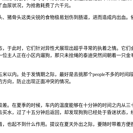
了血尿状况，为抢救耗费了六千元。
头、猪骨头这类尖锐的食物极易划伤到肠道，进而造成内出血。
态，于此时，它们针对异性犬展现出超乎寻常的执着之情。它们
一位主人正在小区内遛狗，那只未拴绳的泰迪突然间朝着一只金
米以内。处于发情期之际，最好是去挑那个people不多的时
的方向，防止出现正面冲突的情况。
较差。在夏季的时候，车内的温度能够在十分钟的时间之内从三
去买水，过了十五分钟后返回，却发现狗狗已经处于昏迷状态，
着，也起不到什么作用。提议在夏天外出之际，要随时带着方便