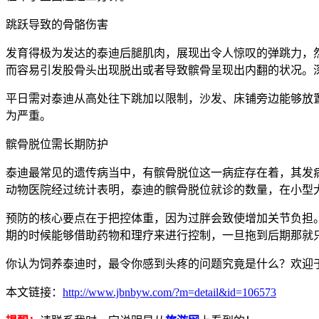
跳跃导致的骨骼伤害
发育得极为发达的泰迪后腿肌肉，展现出令人惊叹的弹跳力，
而容易引发股骨头出现脱出或者导致髌骨呈现出内翻的状况。
平日需对泰迪从高处往下跳加以限制，沙发、床铺旁边能够放
为严重。
髌骨脱位需长期防护
泰迪最常见的遗传病当中，有髌骨脱位这一病症存在着，其发
动物医院经过统计表明，泰迪的髌骨脱位就诊的数量，在小型
预防的核心要点在于把控体重，因为过胖会致使增加关节负担
期的时候能够借助药物和理疗来进行控制，一旦拖到后期那就
你认为饲养泰迪时，最令你感到头疼的问题究竟是什么？欢迎
本文链接：
http://www.jbnbyw.com/?m=detail&id=106573