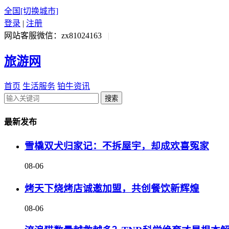
全国
[切换城市]
登录
|
注册
网站客服微信：zx81024163
|
旅游网
首页
生活服务
铂牛资讯
搜索
最新发布
雪橇双犬归家记：不拆屋宇，却成欢喜冤家
08-06
烤天下烧烤店诚邀加盟，共创餐饮新辉煌
08-06