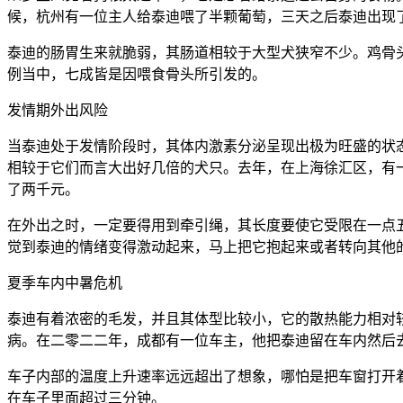
候，杭州有一位主人给泰迪喂了半颗葡萄，三天之后泰迪出现
泰迪的肠胃生来就脆弱，其肠道相较于大型犬狭窄不少。鸡骨
例当中，七成皆是因喂食骨头所引发的。
发情期外出风险
当泰迪处于发情阶段时，其体内激素分泌呈现出极为旺盛的状
相较于它们而言大出好几倍的犬只。去年，在上海徐汇区，有
了两千元。
在外出之时，一定要得用到牵引绳，其长度要使它受限在一点五
觉到泰迪的情绪变得激动起来，马上把它抱起来或者转向其他
夏季车内中暑危机
泰迪有着浓密的毛发，并且其体型比较小，它的散热能力相对
病。在二零二二年，成都有一位车主，他把泰迪留在车内然后
车子内部的温度上升速率远远超出了想象，哪怕是把车窗打开
在车子里面超过三分钟。