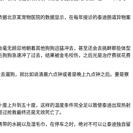
依据北京某宠物医院的数据显示，在每年接诊的泰迪肠道异物案
会毫无顾忌地朝着其他狗狗迅猛冲去，甚至还会去挑衅那些体型
毛狗狗急速冲了过去，结果被金毛咬伤，之后光是治疗费就花费
间段去遛狗，就比如说清晨六点钟或者是晚上九点钟之后。要是察
十度上升到五十度，这样的温度条件完全足以致使泰迪出现热射
经过抢救最终还是无效死亡了。
携带的水碗以及湿毛巾，在停车之时，绝对不可以让泰迪独自留