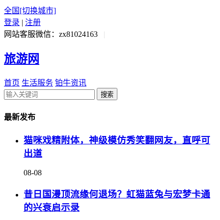
全国
[切换城市]
登录
|
注册
网站客服微信：zx81024163
|
旅游网
首页
生活服务
铂牛资讯
搜索
最新发布
猫咪戏精附体，神级模仿秀笑翻网友，直呼可
出道
08-08
昔日国漫顶流缘何退场？虹猫蓝兔与宏梦卡通
的兴衰启示录