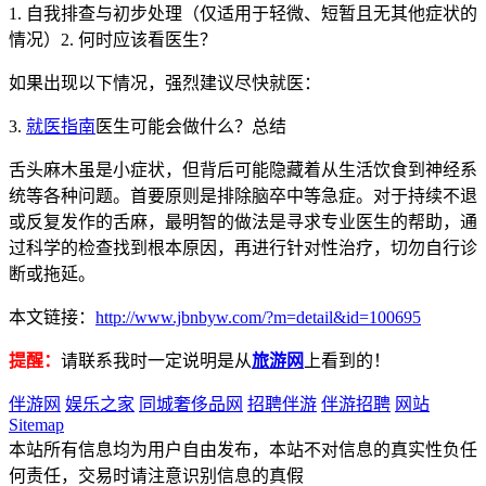
1. 自我排查与初步处理（仅适用于轻微、短暂且无其他症状的
情况）2. 何时应该看医生？
如果出现以下情况，强烈建议尽快就医：
3.
就医指南
医生可能会做什么？总结
舌头麻木虽是小症状，但背后可能隐藏着从生活饮食到神经系
统等各种问题。首要原则是排除脑卒中等急症。对于持续不退
或反复发作的舌麻，最明智的做法是寻求专业医生的帮助，通
过科学的检查找到根本原因，再进行针对性治疗，切勿自行诊
断或拖延。
本文链接：
http://www.jbnbyw.com/?m=detail&id=100695
提醒：
请联系我时一定说明是从
旅游网
上看到的！
伴游网
娱乐之家
同城奢侈品网
招聘伴游
伴游招聘
网站
Sitemap
本站所有信息均为用户自由发布，本站不对信息的真实性负任
何责任，交易时请注意识别信息的真假