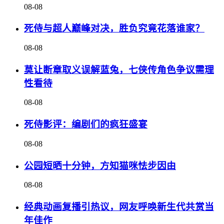
08-08
死侍与超人巅峰对决，胜负究竟花落谁家？
08-08
莫让断章取义误解蓝兔，七侠传角色争议需理
性看待
08-08
死侍影评：编剧们的疯狂盛宴
08-08
公园短晒十分钟，方知猫咪怯步因由
08-08
经典动画复播引热议，网友呼唤新生代共赏当
年佳作